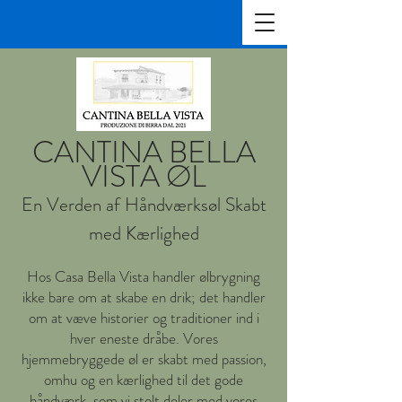
CANTINA BELLA
VISTA ØL
En Verden af Håndværksøl Skabt
med Kærlighed
Hos Casa Bella Vista handler ølbrygning
ikke bare om at skabe en drik; det handler
om at væve historier og traditioner ind i
hver eneste dråbe. Vores
hjemmebryggede øl er skabt med passion,
omhu og en kærlighed til det gode
håndværk, som vi stolt deler med vores