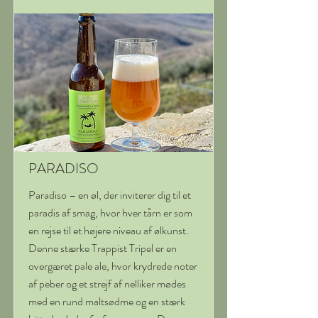
PARADISO
Paradiso – en øl, der inviterer dig til et
paradis af smag, hvor hver tårn er som
en rejse til et højere niveau af ølkunst.
Denne stærke Trappist Tripel er en
overgæret pale ale, hvor krydrede noter
af peber og et strejf af nelliker mødes
med en rund maltsødme og en stærk