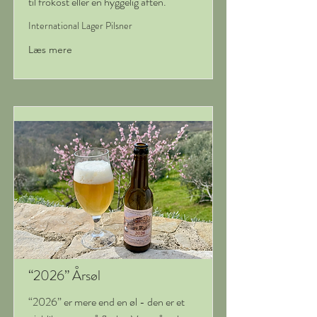
til frokost eller en hyggelig aften.
International Lager Pilsner
Læs mere
“2026” Årsøl
“2026” er mere end en øl - den er et