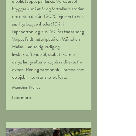
øjeblik tappet på flaske. Vores årsøl
brygges kun i ét år og fortæller historien
om netop det år. I 2026 fejrer vi to helt
særlige begivenheder: 10 år i
Ripabottoni og Sus’ 60-års fødselsdag.
Valget faldt naturligt på en München
Helles - en solrig, ærlig og
livsbekræftende øl, skabt til varme
dage, lange aftener og pizza direkte fra
ovnen. Ren og harmonisk - præcis som
de øjeblikke, vi ønsker at fejre.
München Helles
Læs mere