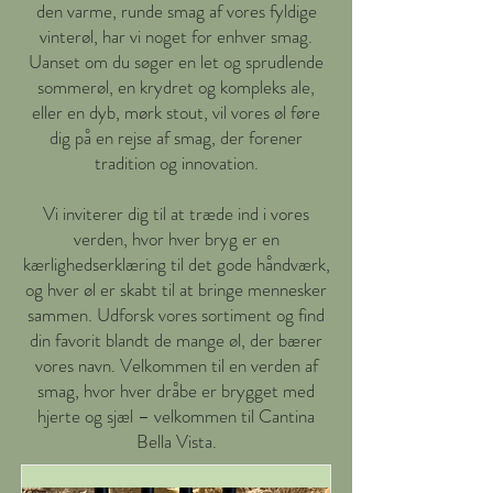
den varme, runde smag af vores fyldige
vinterøl, har vi noget for enhver smag.
Uanset om du søger en let og sprudlende
sommerøl, en krydret og kompleks ale,
eller en dyb, mørk stout, vil vores øl føre
dig på en rejse af smag, der forener
tradition og innovation.
Vi inviterer dig til at træde ind i vores
verden, hvor hver bryg er en
kærlighedserklæring til det gode håndværk,
og hver øl er skabt til at bringe mennesker
sammen. Udforsk vores sortiment og find
din favorit blandt de mange øl, der bærer
vores navn. Velkommen til en verden af
smag, hvor hver dråbe er brygget med
hjerte og sjæl – velkommen til Cantina
Bella Vista.