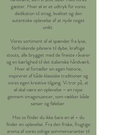
gæster. Hver øl er et udtryk for vores
dedikation til smag, kvalitet og den
autentiske oplevelse af at nyde noget
unikt.
Vores sortiment af øl spænder fra lyse,
forfriskende pilsnere til dybe, kraftige
stouts, alle brygget med de fineste råvarer
og en kærlighed til det italienske håndværk.
Hver øl fortæller sin egen historie,
inspireret af både klassiske traditioner og
vores egen kreative tilgang. Vi tror på, at
øl skal være en oplevelse – en rejse
gennem smagsnuancer, som vækker både
sanser og følelser.
Hos os finder du ikke bare en øl – du
finder en oplevelse. Fra den friske, frugtige
aroma af vores solrige sommervarianter til