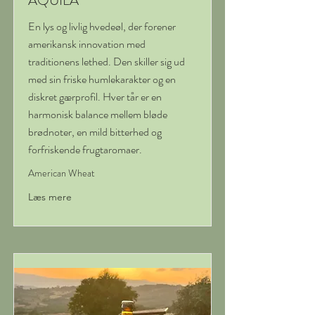
AQUILA
En lys og livlig hvedeøl, der forener
amerikansk innovation med
traditionens lethed. Den skiller sig ud
med sin friske humlekarakter og en
diskret gærprofil. Hver tår er en
harmonisk balance mellem bløde
brødnoter, en mild bitterhed og
forfriskende frugtaromaer.
American Wheat
Læs mere