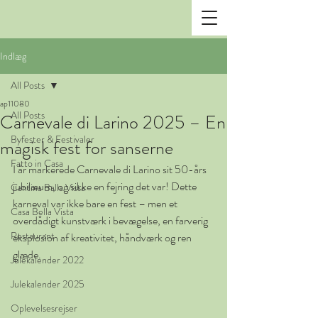
Indlæg
All Posts
ap11080
All Posts
Carnevale di Larino 2025 – En
Byfester & Festivaler
magisk fest for sanserne
Fatto in Casa
I år markerede Carnevale di Larino sit 50-års 
jubilæum, og sikke en fejring det var! Dette 
Cantina Balla Vista
karneval var ikke bare en fest – men et 
Casa Bella Vista
overdådigt kunstværk i bevægelse, en farverig 
Restaurant
eksplosion af kreativitet, håndværk og ren 
glæde.
Julekalender 2022
Julekalender 2025
Oplevelsesrejser