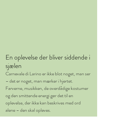
En oplevelse der bliver siddende i 
sjælen
Carnevale di Larino er ikke blot noget, man ser 
– det er noget, man mærker i hjertet. 
Farverne, musikken, de overdådige kostumer 
og den smittende energi gør det til en 
oplevelse, der ikke kan beskrives med ord 
alene – den skal opleves.
Vi er stadig helt fyldt op af den magiske 
stemning og glæder os allerede til næste år! 