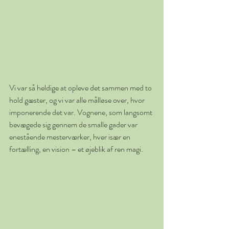
Vi var så heldige at opleve det sammen med to 
hold gæster, og vi var alle målløse over, hvor 
imponerende det var. Vognene, som langsomt 
bevægede sig gennem de smalle gader var 
enestående mesterværker, hver især en 
fortælling, en vision – et øjeblik af ren magi.