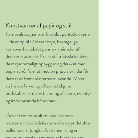
Kunstværker af papir og stål
Karnevalsvognene er ikke blot pyntede vogne 
– de er op til 12 meter høje, bevægelige 
kunstværker, skabt gennem måneder af 
dedikeret arbejde. Fra et ståltrådsskelet bliver 
de møjsommeligt opbygget og dækket med 
papmaché, formet med en præcision, der får 
dem til at fremstå nærmest levende. Malet i 
strålende farver og ofte med skjulte 
budskaber, er de en blanding af satire, eventyr 
og imponerende håndværk.
I år var temaerne alt fra evolutionens 
mysterier, futuristiske rumskibe og yndefulde 
ballerinaer til junglen fyldt med liv og en 
tankevækkende vogn med et budskab om 