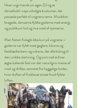
Hver vogn havde sin egen DJ og et 
dansehold i nøje udvalgte kostumer, der 
passede perfekt til vognens tema. Musikken 
bragede, danserne fyldte gaderne med energi, 
og publikum lod sig rive med af rytmerne.
Men festen foregik ikke kun på vognene – 
gaderne var fyldt med gøglere, klovne og 
festklædte børn og voksne, der alle bidrog til 
den unikke stemning. Og som ved enhver 
ægte italiensk fest var der naturligvis masse af 
mad og drikke, serveret fra hyggelige boder, 
hvor duften af frisklavet street food fylder 
luften.