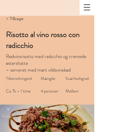
< Tilbage
Risotto al vino rosso con
radicchio
Rødvinsrisotto med radicchio og cremede
østershatte
– serveret med mørt vildsvinekød
Tilberedningstid
Mængde:
Sværhedsgrad:
:
Ca. ¾ – 1 time
Mellem
4 personer