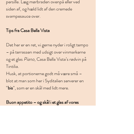
persille. Læg mørbraden ovenpå eller ved 
siden af, og hæld lidt af den cremede 
svampesauce over.
Tips fra Casa Bella Vista
Det her er en ret, vi gerne nyder i roligt tempo 
– på terrassen med udsigt over vinmarkerne 
og et glas 
Piano
, Casa Bella Vista’s rødvin på 
Tintilia.
Husk, at portionerne godt må være små – 
blot at man som her i Syditalien serverer en 
“
bis
”, som er en skål med lidt mere.
Buon appetito – og skål i et glas af vores 
Piano Tintilia di Ripabottoni!