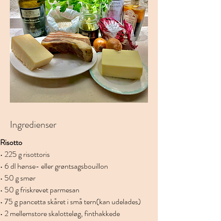
Ingredienser
Risotto
• 225 g risottoris
• 6 dl hønse- eller grøntsagsbouillon
• 50 g smør
• 50 g friskrevet parmesan
• 75 g pancetta skåret i små tern(kan udelades)
• 2 mellemstore skalotteløg, finthakkede