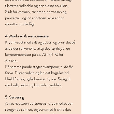
tilsættes radicchio og den sidste bouillon. 
Sluk for varmen, rør smør, parmesan og 
pancetta i, og lad risottoen hvile et par 
minutter under låg.
4. Mørbrad & svampesauce
Krydr kødet med salt og peber, og brun det på 
alle sider i olivenolie. Steg det færdigt til en 
kernetemperatur på ca. 72–74 °C for 
vildsvin.
På samme pande steges svampene, til de får 
farve. Tilsæt rødvin og lad det koge let ind. 
Hæld fløde i, og lad saucen tykne. Smag til 
med salt, peber og lidt rødvinseddike.
5. Servering
Anret risottoen portionsvis, dryp med et par 
streger balsamico, og pynt med friskhakket 