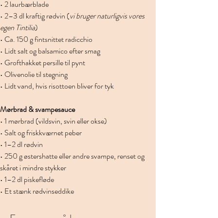
• 2 laurbærblade
• 2–3 dl kraftig rødvin (
vi bruger naturligvis vores 
egen Tintilia
)
• Ca. 150 g fintsnittet radicchio
• Lidt salt og balsamico efter smag
• Grofthakket persille til pynt
• Olivenolie til stegning
• Lidt vand, hvis risottoen bliver for tyk
Mørbrad & svampesauce
• 1 mørbrad (vildsvin, svin eller okse)
• Salt og friskkværnet peber
• 1–2 dl rødvin
• 250 g østershatte eller andre svampe, renset og 
skåret i mindre stykker
• 1–2 dl piskefløde
• Et stænk rødvinseddike