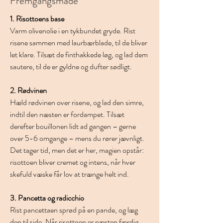
Fremgangsmåde
1. Risottoens base
Varm olivenolie i en tykbundet gryde. Rist 
risene sammen med laurbærblade, til de bliver 
let klare. Tilsæt de finthakkede løg, og lad dem 
sautere, til de er gyldne og dufter sødligt.
2. Rødvinen
Hæld rødvinen over risene, og lad den simre, 
indtil den næsten er fordampet. Tilsæt 
derefter bouillonen lidt ad gangen – gerne 
over 5-6 omgange – mens du rører jævnligt. 
Det tager tid, men det er her, magien opstår: 
risottoen bliver cremet og intens, når hver 
skefuld væske får lov at trænge helt ind.
3. Pancetta og radicchio
Rist pancettaen sprød på en pande, og læg 
den til side. Når risottoen er næsten færdig, 