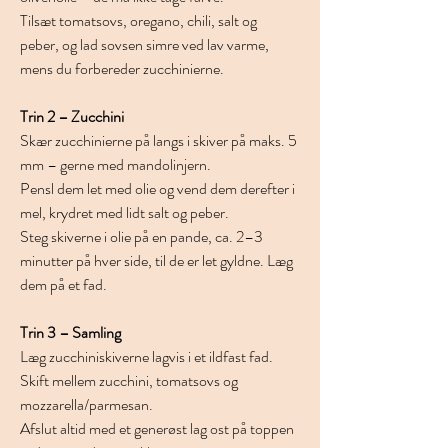
Tilsæt tomatsovs, oregano, chili, salt og 
peber, og lad sovsen simre ved lav varme, 
mens du forbereder zucchinierne.
Trin 2 – Zucchini
Skær zucchinierne på langs i skiver på maks. 5 
mm – gerne med mandolinjern.
Pensl dem let med olie og vend dem derefter i 
mel, krydret med lidt salt og peber.
Steg skiverne i olie på en pande, ca. 2–3 
minutter på hver side, til de er let gyldne. Læg 
dem på et fad.
Trin 3 – Samling
Læg zucchiniskiverne lagvis i et ildfast fad.
Skift mellem zucchini, tomatsovs og 
mozzarella/parmesan.
Afslut altid med et generøst lag ost på toppen 