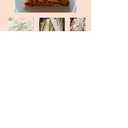
Forrige
Næste
KONTAKTINFORMATION
info@casa-bella-vista.dk
Via Arezzo
10 - 86040
- Ripabottoni - CB -
Italien - Cin: IT070058B4FV76Y5EJ
+39 349 0935808