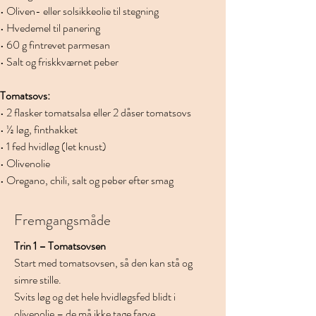
• Oliven- eller solsikkeolie til stegning
• Hvedemel til panering
• 60 g fintrevet parmesan
• Salt og friskkværnet peber
Tomatsovs:
• 2 flasker tomatsalsa eller 2 dåser tomatsovs
• ½ løg, finthakket
• 1 fed hvidløg (let knust)
• Olivenolie
• Oregano, chili, salt og peber efter smag
Fremgangsmåde
Trin 1 – Tomatsovsen
Start med tomatsovsen, så den kan stå og 
simre stille.
Svits løg og det hele hvidløgsfed blidt i 
olivenolie – de må ikke tage farve.