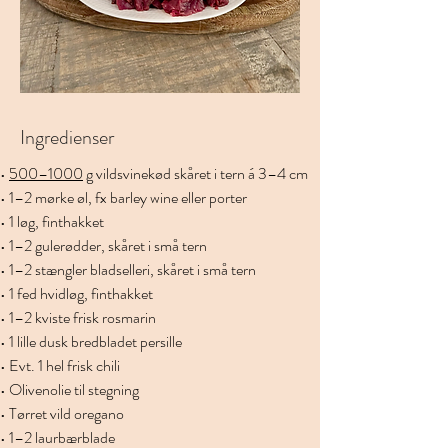
Ingredienser
• 
500–1000
 g vildsvinekød skåret i tern á 3–4 cm
• 1–2 mørke øl, fx barley wine eller porter
• 1 løg, finthakket
• 1–2 gulerødder, skåret i små tern
• 1–2 stængler bladselleri, skåret i små tern
• 1 fed hvidløg, finthakket
• 1–2 kviste frisk rosmarin
• 1 lille dusk bredbladet persille
• Evt. 1 hel frisk chili
• Olivenolie til stegning
• Tørret vild oregano
• 1–2 laurbærblade