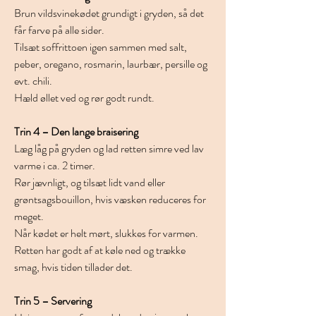
Brun vildsvinekødet grundigt i gryden, så det 
får farve på alle sider.
Tilsæt soffrittoen igen sammen med salt, 
peber, oregano, rosmarin, laurbær, persille og 
evt. chili.
Hæld øllet ved og rør godt rundt.
Trin 4 – Den lange braisering
Læg låg på gryden og lad retten simre ved lav 
varme i ca. 2 timer.
Rør jævnligt, og tilsæt lidt vand eller 
grøntsagsbouillon, hvis væsken reduceres for 
meget.
Når kødet er helt mørt, slukkes for varmen. 
Retten har godt af at køle ned og trække 
smag, hvis tiden tillader det.
Trin 5 – Servering