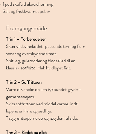
• 1 god skefuld akaciehonning
• Salt og friskkværnet peber
Fremgangsmåde
Trin 1 – Forberedelser
Skær vildsvinekødet i passende tern og fjern 
sener og overskydende fedt.
Snit løg, gulerødder og bladselleri til en 
klassisk 
soffritto
. Hak hvidløget fint.
Trin 2 – Soffrittoen
Varm olivenolie op i en tykbundet gryde – 
gerne støbejern.
Svits soffrittoen ved middel varme, indtil 
løgene er klare og sødlige.
Tag grøntsagerne op og læg dem til side.
Trin 3 – Kødet og øllet