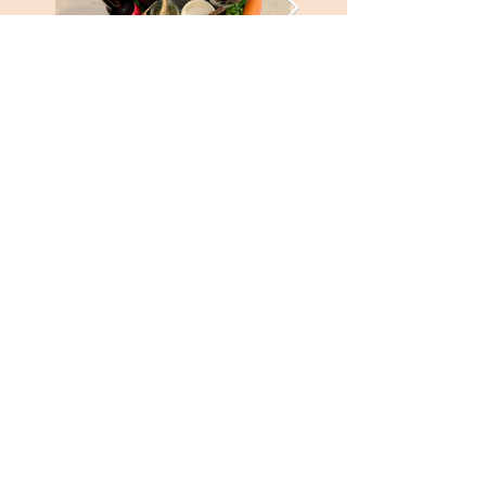
Forrige
Næste
KONTAKTINFORMATION
info@casa-bella-vista.dk
Via Arezzo
10 - 86040
- Ripabottoni - CB -
Italien - Cin: IT070058B4FV76Y5EJ