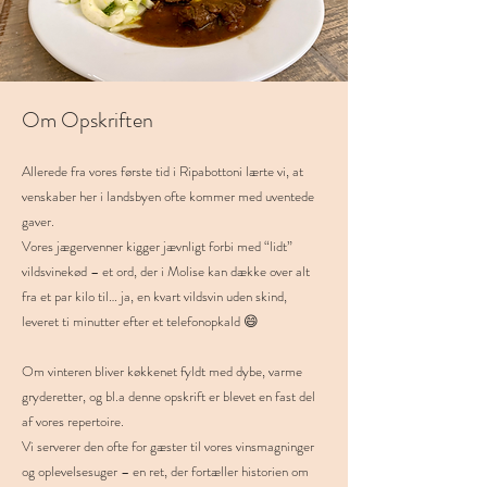
Om Opskriften
Allerede fra vores første tid i Ripabottoni lærte vi, at
venskaber her i landsbyen ofte kommer med uventede
gaver.
Vores jægervenner kigger jævnligt forbi med “lidt”
vildsvinekød – et ord, der i Molise kan dække over alt
fra et par kilo til… ja, en kvart vildsvin uden skind,
leveret ti minutter efter et telefonopkald 😄
Om vinteren bliver køkkenet fyldt med dybe, varme
gryderetter, og bl.a denne opskrift er blevet en fast del
af vores repertoire.
Vi serverer den ofte for gæster til vores vinsmagninger
og oplevelsesuger – en ret, der fortæller historien om