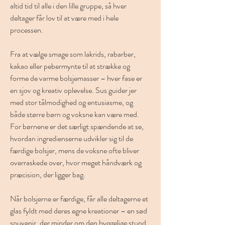
altid tid til alle i den lille gruppe, så hver 
deltager får lov til at være med i hele 
processen.
Fra at vælge smage som lakrids, rabarber, 
kakao eller pebermynte til at strække og 
forme de varme bolsjemasser – hver fase er 
en sjov og kreativ oplevelse. Sus guider jer 
med stor tålmodighed og entusiasme, og 
både større børn og voksne kan være med. 
For børnene er det særligt spændende at se, 
hvordan ingredienserne udvikler sig til de 
færdige bolsjer, mens de voksne ofte bliver 
overraskede over, hvor meget håndværk og 
præcision, der ligger bag.
Når bolsjerne er færdige, får alle deltagerne et 
glas fyldt med deres egne kreationer – en sød 
souvenir, der minder om den hyggelige stund. 