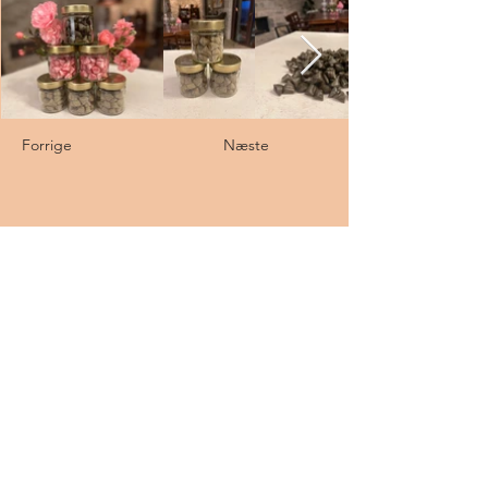
Forrige
Næste
KONTAKTINFORMATION
info@casa-bella-vista.dk
Via Arezzo
10 - 86040
- Ripabottoni - CB -
Italien - Cin: IT070058B4FV76Y5EJ
+39 349 0935808