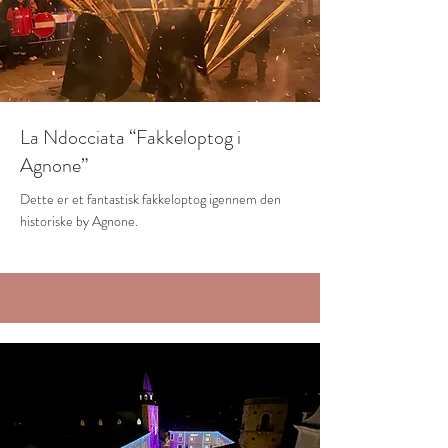
La Ndocciata “Fakkeloptog i
Agnone”
Dette er et fantastisk fakkeloptog igennem den
historiske by Agnone.