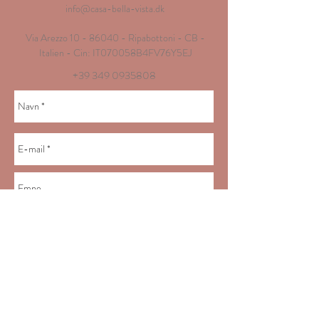
info@casa-bella-vista.dk
Via Arezzo
10 - 86040
- Ripabottoni - CB -
Italien - Cin: IT070058B4FV76Y5EJ
+39 349 0935808