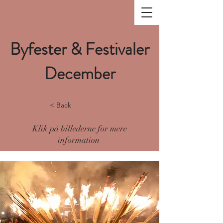
Byfester & Festivaler
December
< Back
Klik på billederne for mere
information