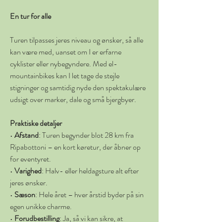
En tur for alle
Turen tilpasses jeres niveau og ønsker, så alle 
kan være med, uanset om I er erfarne 
cyklister eller nybegyndere. Med el-
mountainbikes kan I let tage de stejle 
stigninger og samtidig nyde den spektakulære 
udsigt over marker, dale og små bjergbyer.
Praktiske detaljer
• 
Afstand
: Turen begynder blot 28 km fra 
Ripabottoni – en kort køretur, der åbner op 
for eventyret.
• 
Varighed
: Halv- eller heldagsture alt efter 
jeres ønsker.
• 
Sæson
: Hele året – hver årstid byder på sin 
egen unikke charme.
• 
Forudbestilling
: Ja, så vi kan sikre, at 