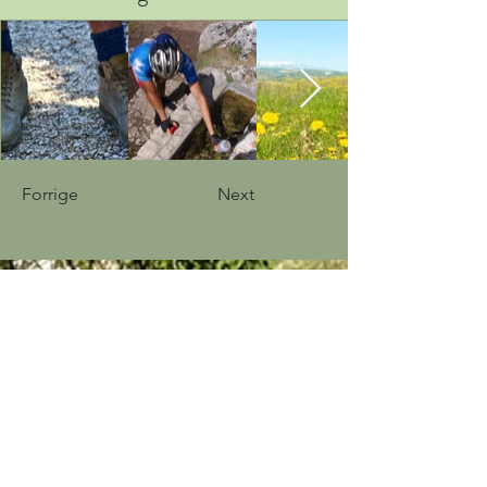
Forrige
Next
KONTAKTINFORMATION
info@casa-bella-vista.dk
Via Arezzo
10 - 86040
- Ripabottoni - CB -
Italien - Cin: IT070058B4FV76Y5EJ
+39 349 0935808