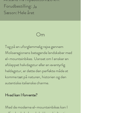
Forudbestilling:
Ja
Sæson:
Hele året
Om
Tag på en uforglemmelig rejse gennem 
Moliseregionens betagende landskaber med 
el-mountainbikes. Uanset om I ønsker en 
afslappet halvdagstur eller en eventyrlig 
heldagstur, er dette den perfekte måde at 
komme tæt på naturen, historien og den 
autentiske italienske charme.
Hvad kan I forvente?
Med de moderne el-mountainbikes kan I 