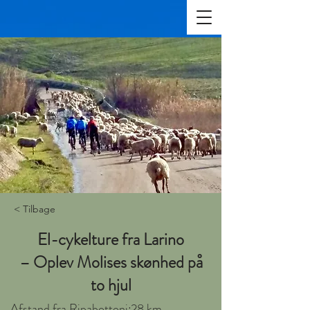
< Tilbage
El-cykelture fra Larino
– Oplev Molises skønhed på
to hjul
Afstand fra Ripabottoni:
28 km.