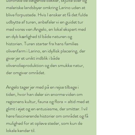
udforske de bølgende bakker, skjulte stier og 
maleriske landsbyer omkring Larino uden at 
blive forpustede. Hvis I ønsker at få det fulde 
udbytte af turen, anbefaler vi en guidet tur 
med vores ven Angelo, en lokal ekspert med 
en dyb kærlighed til både naturen og 
historien. Turen starter fra hans families 
olivenfarm i Larino, en idyllisk placering, der 
giver jer et unikt indblik i både 
olivenolieproduktion og den smukke natur, 
der omgiver området.
Angelo tager jer med på en rejse tilbage i 
tiden, hvor han deler sin enorme viden om 
regionens kultur, fauna og flora – altid med et 
glimt i øjet og en entusiasme, der smitter. I vil 
høre fascinerende historier om området og få 
mulighed for at opleve steder, som kun de 
lokale kender til.